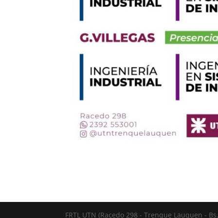
FRTL UTN (Racedo 298 - Trenque Lauquen - Bs. 