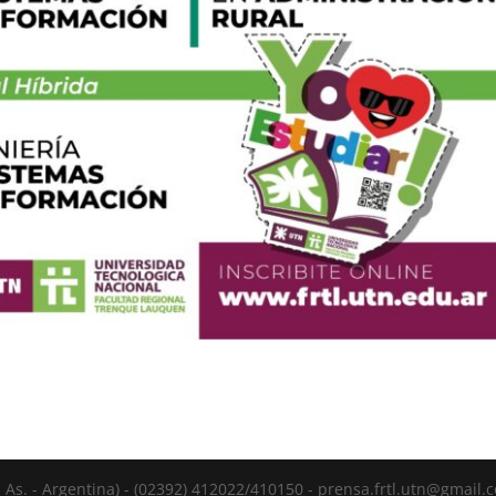
As. - Argentina) - (02392) 412022/410150 - prensa.frtl.utn@gmail.