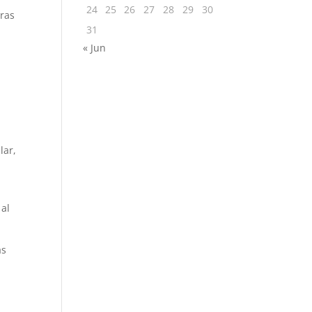
24
25
26
27
28
29
30
tras
31
« Jun
lar,
 al
as