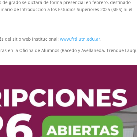
s de grado se dictará de forma presencial en febrero, destinado
nario de Introducción a los Estudios Superiores 2025 (SIES) ni el
és del sitio web institucional:
www.frtl.utn.edu.ar
.
oras en la Oficina de Alumnos (Racedo y Avellaneda, Trenque Lauq