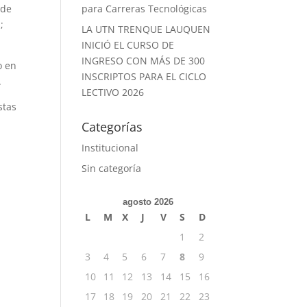
 de
para Carreras Tecnológicas
;
LA UTN TRENQUE LAUQUEN
INICIÓ EL CURSO DE
INGRESO CON MÁS DE 300
o en
INSCRIPTOS PARA EL CICLO
.
LECTIVO 2026
stas
Categorías
Institucional
Sin categoría
agosto 2026
L
M
X
J
V
S
D
1
2
3
4
5
6
7
8
9
10
11
12
13
14
15
16
17
18
19
20
21
22
23